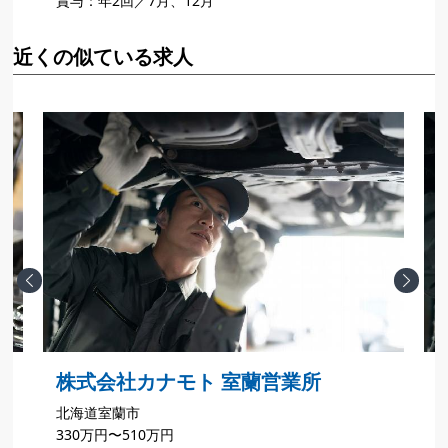
賞与：年2回／7月、12月
近くの似ている求人
Previous
Next
出
株式会社カナモト 室蘭営業所
北海道室蘭市
330万円〜510万円