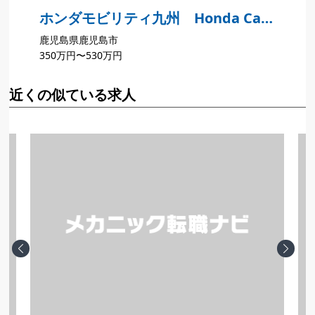
ホンダモビリティ九州 Honda Cars
鹿児島県鹿児島市
鹿児島 U-Select 鹿児島
350万円〜530万円
近くの似ている求人
Previous
Next