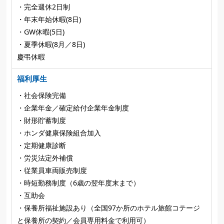
・完全週休2日制
・年末年始休暇(8日)
・GW休暇(5日)
・夏季休暇(8月／8日)
慶弔休暇
福利厚生
・社会保険完備
・企業年金／確定給付企業年金制度
・財形貯蓄制度
・ホンダ健康保険組合加入
・定期健康診断
・労災法定外補償
・従業員車両販売制度
・時短勤務制度（6歳の翌年度末まで）
・互助会
・保養所福祉施設あり（全国97か所のホテル旅館コテージ
と保養所の契約／会員専用料金で利用可）