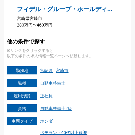
フィデル・グループ・ホールディン
宮崎県宮崎市
ジ
グス株式会社 アウディ宮崎
280万円〜460万円
他の条件で探す
※リンクをクリックすると
以下の条件の求人情報一覧ページへ移動します。
勤務地
宮崎県
宮崎市
職種
自動車整備士
雇用形態
正社員
資格
自動車整備士2級
車両タイプ
ホンダ
ベテラン・40代以上歓迎