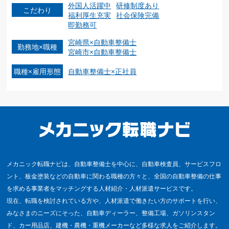
外国人活躍中
研修制度あり
こだわり
福利厚生充実
社会保険完備
即勤務可
宮崎県×自動車整備士
勤務地×職種
宮崎市×自動車整備士
職種×雇用形態
自動車整備士×正社員
メカニック転職ナビは、自動車整備士を中心に、自動車検査員、サービスフロ
ント、板金塗装などの自動車に関わる職種の方々と、全国の自動車整備の仕事
を求める事業者をマッチングする人材紹介・人材派遣サービスです。
現在、転職を検討されている方や、人材派遣で働きたい方のサポートを行い、
みなさまのニーズにそった、自動車ディーラー、整備工場、ガソリンスタン
ド、カー用品店、建機・農機・重機メーカーなど多様な求人をご紹介します。