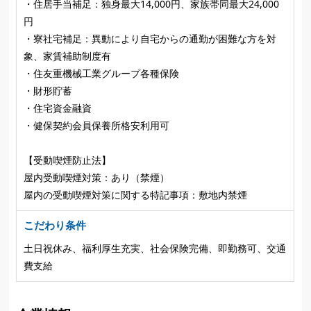
・住居手当補足：独身最大14,000円、家族帯同最大24,000
円
・寮社宅補足：異動により自宅からの通勤が困難な方を対
象、家賃補助制度有
・住友重機械工業グループ各種保険
・財形貯蓄
・住宅資金融資
・健保契約会員保養所格安利用可
【受動喫煙防止法】
屋内受動喫煙対策：あり（禁煙）
屋内の受動喫煙対策に関する特記事項：敷地内禁煙
こだわり条件
土日祝休み、福利厚生充実、社会保険完備、即勤務可、交通
費支給