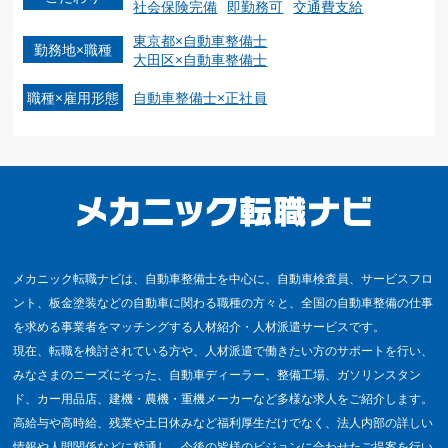
社会保険完備
即勤務可
交通費支給
東京都×自動車整備士
勤務地×職種
大田区×自動車整備士
職種×雇用形態
自動車整備士×正社員
メカニック転職ナビは、自動車整備士を中心に、自動車検査員、サービスフロ
ント、板金塗装などの自動車に関わる職種の方々と、全国の自動車整備の仕事
を求める事業者をマッチングする人材紹介・人材派遣サービスです。
現在、転職を検討されている方や、人材派遣で働きたい方のサポートを行い、
みなさまのニーズにそった、自動車ディーラー、整備工場、ガソリンスタン
ド、カー用品店、建機・農機・重機メーカーなど多様な求人をご紹介します。
高給与や高時給、残業や土日休みなど福利厚生だけでなく、法人内部の詳しい
情報や人間関係などに精通し、今後の皆様のビジョンに合わせたご提案を行い