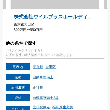
株式会社ウイルプラスホールディン
東京都大田区
グス アルファ ロメオ大田
300万円〜550万円
他の条件で探す
※リンクをクリックすると
以下の条件の求人情報一覧ページへ移動します。
勤務地
東京都
大田区
職種
自動車整備士
雇用形態
正社員
資格
自動車整備士2級
土日祝休み
福利厚生充実
こだわり