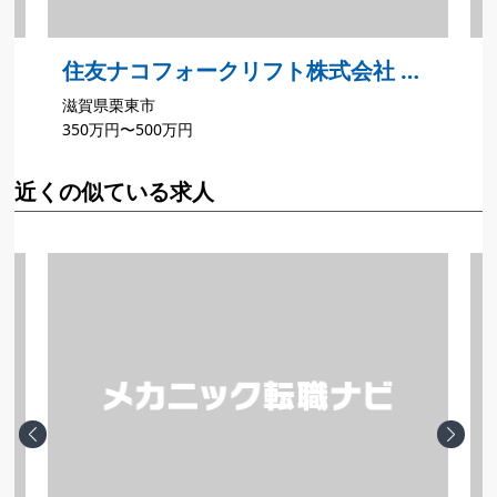
住友ナコフォークリフト株式会社 京
滋賀県栗東市
滋支店 滋賀営業所
350万円〜500万円
近くの似ている求人
Previous
Next