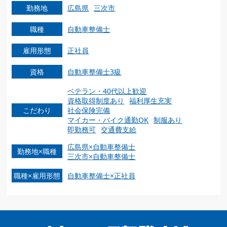
勤務地
広島県
三次市
職種
自動車整備士
雇用形態
正社員
資格
自動車整備士3級
ベテラン・40代以上歓迎
資格取得制度あり
福利厚生充実
こだわり
社会保険完備
マイカー・バイク通勤OK
制服あり
即勤務可
交通費支給
広島県×自動車整備士
勤務地×職種
三次市×自動車整備士
職種×雇用形態
自動車整備士×正社員