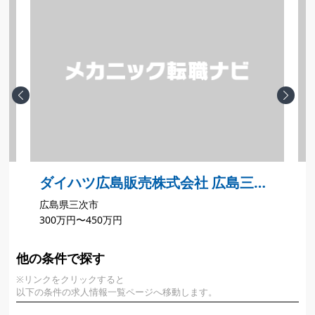
Previous
Next
ニ
ダイハツ広島販売株式会社 広島三次
広島県三次市
店
300万円〜450万円
3
他の条件で探す
※リンクをクリックすると
以下の条件の求人情報一覧ページへ移動します。