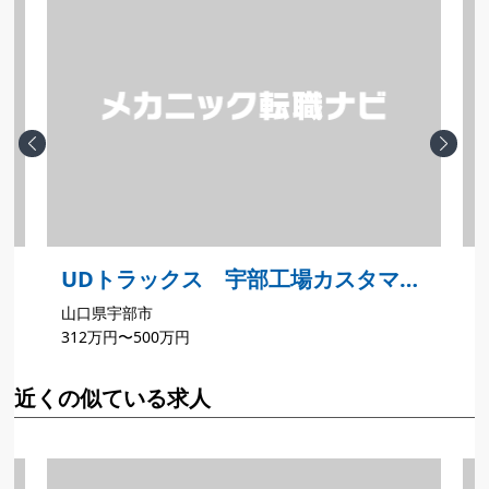
Previous
Next
ー
UDトラックス 宇部工場カスタマー
山口県宇部市
センター
312万円〜500万円
近くの似ている求人