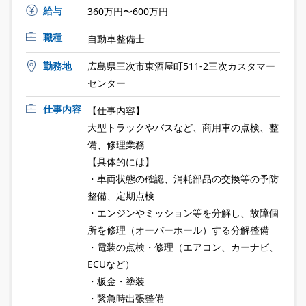
給与
360万円〜600万円
職種
自動車整備士
勤務地
広島県三次市東酒屋町511-2三次カスタマー
センター
仕事内容
【仕事内容】
大型トラックやバスなど、商用車の点検、整
備、修理業務
【具体的には】
・車両状態の確認、消耗部品の交換等の予防
整備、定期点検
・エンジンやミッション等を分解し、故障個
所を修理（オーバーホール）する分解整備
・電装の点検・修理（エアコン、カーナビ、
ECUなど）
・板金・塗装
・緊急時出張整備