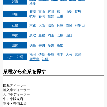
関東
群馬
新潟
富山
石川
福井
山梨
長野
中部
岐阜
静岡
愛知
三重
近畿
京都
大阪
滋賀
兵庫
奈良
和歌山
中国
鳥取
島根
岡山
広島
山口
四国
徳島
香川
愛媛
高知
福岡
佐賀
長崎
熊本
大分
宮崎
九州・沖縄
鹿児島
沖縄
業種から企業を探す
国産ディーラー
輸入車ディーラー
大型車ディーラー
中古車販売店
車検・整備工場