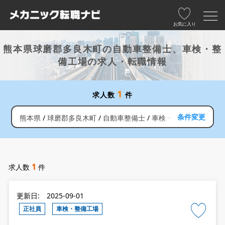
お気に入り
熊本県球磨郡多良木町の自動車整備士、車検・整
備工場の求人・転職情報
1
求人数
件
条件変更
熊本県
球磨郡多良木町
自動車整備士
車検・整備工場
1
求人数
件
更新日: 2025-09-01
正社員
車検・整備工場