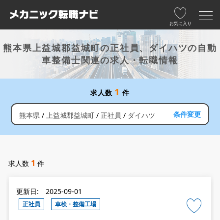
お気に入り
熊本県上益城郡益城町の正社員、ダイハツの自動
車整備士関連の求人・転職情報
1
求人数
件
条件変更
熊本県
上益城郡益城町
正社員
ダイハツ
1
求人数
件
更新日: 2025-09-01
正社員
車検・整備工場