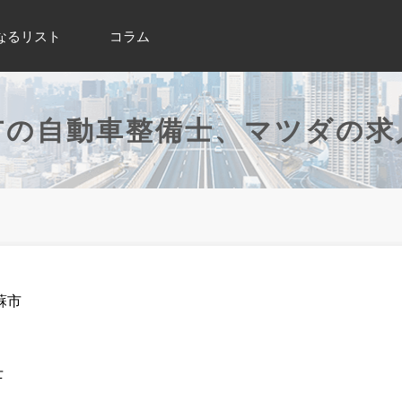
なるリスト
コラム
市の自動車整備士、マツダの求
蘇市
士