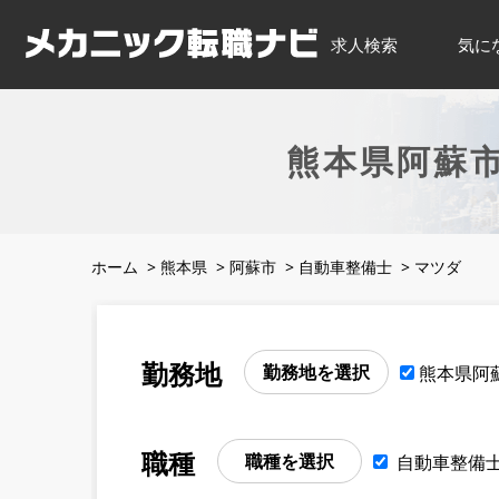
求人検索
気に
熊本県阿蘇
ホーム
>
熊本県
>
阿蘇市
>
自動車整備士
>
マツダ
勤務地
勤務地を選択
熊本県阿
職種
職種を選択
自動車整備