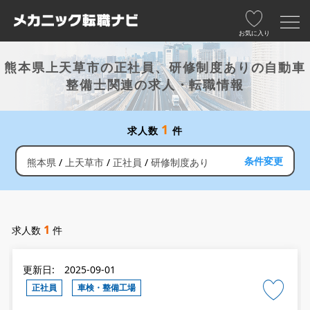
お気に入り
熊本県上天草市の正社員、研修制度ありの自動車
整備士関連の求人・転職情報
1
求人数
件
条件変更
熊本県
上天草市
正社員
研修制度あり
1
求人数
件
更新日: 2025-09-01
正社員
車検・整備工場