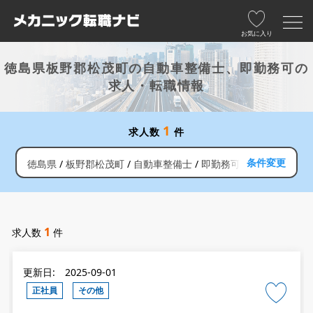
お気に入り
徳島県板野郡松茂町の自動車整備士、即勤務可の
求人・転職情報
1
求人数
件
条件変更
徳島県
板野郡松茂町
自動車整備士
即勤務可
1
求人数
件
更新日: 2025-09-01
正社員
その他