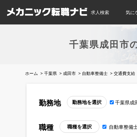
求人検索
気に
千葉県成田市
ホーム
>
千葉県
>
成田市
>
自動車整備士
>
交通費支給
勤務地
勤務地を選択
千葉県成
職種
職種を選択
自動車整備