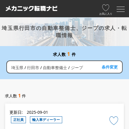
お気に入り
埼玉県行田市の自動車整備士、ジープの求人・転
職情報
1
求人数
件
条件変更
埼玉県
行田市
自動車整備士
ジープ
1
求人数
件
更新日: 2025-09-01
正社員
輸入車ディーラー