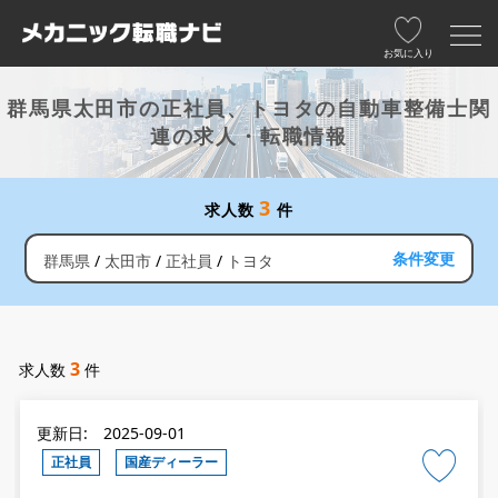
お気に入り
群馬県太田市の正社員、トヨタの自動車整備士関
連の求人・転職情報
3
求人数
件
条件変更
群馬県
太田市
正社員
トヨタ
3
求人数
件
更新日: 2025-09-01
正社員
国産ディーラー